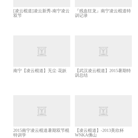
[凌云棍道]凌云新秀-南宁凌云
『残血狂龙』南宁凌云棍道特
双节
训记录
南宁【凌云棍道】无尘·花妖
【武汉凌云棍道】2015暑期特
训总结
2015南宁凌云棍道暑期双节棍
【凌云棍道】-2013美欣杯
特训学
WNKA佛山