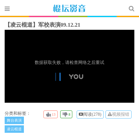
【凌云棍道】军校表演09.12.21
分类和标签：
阅读(
278)
视频报错
13
8
舞台表演
凌云棍道