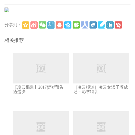
分享到：
(
)
更多
相关推荐
【凌云棍道】2017贺岁预告
［凌云棍道］凌云女汉子养成
逍遥决
记－彩爷特训