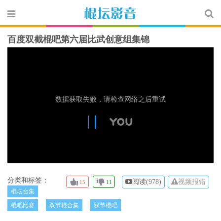
百度双截棍吧第六届比武创意组集锦
分类和标签：
阅读(
978)
视频报错
15
11
棍坛合集
棍吧比赛
双节棍合集
双节棍吧