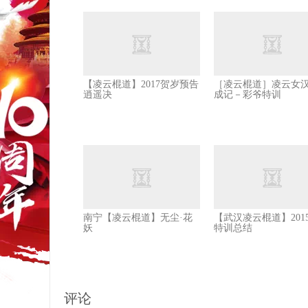
【凌云棍道】2017贺岁预告
［凌云棍道］凌云女
逍遥决
成记－彩爷特训
南宁【凌云棍道】无尘·花
【武汉凌云棍道】201
妖
特训总结
评论