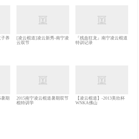
汉子养
[凌云棍道]凌云新秀-南宁凌
『残血狂龙』南宁凌云棍道
云双节
特训记录
5暑期
2015南宁凌云棍道暑期双节
【凌云棍道】-2013美欣杯
棍特训学
WNKA佛山