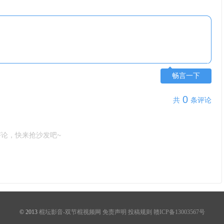
畅言一下
0
共
条评论
评论，快来抢沙发吧~
© 2013
棍坛影音-双节棍视频网
免责声明
投稿规则
赣ICP备13003567号