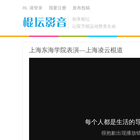
Hi, 请登录
我要注册
发布投稿
创享棍坛
让双节棍运动赞美生命
上海东海学院表演—上海凌云棍道