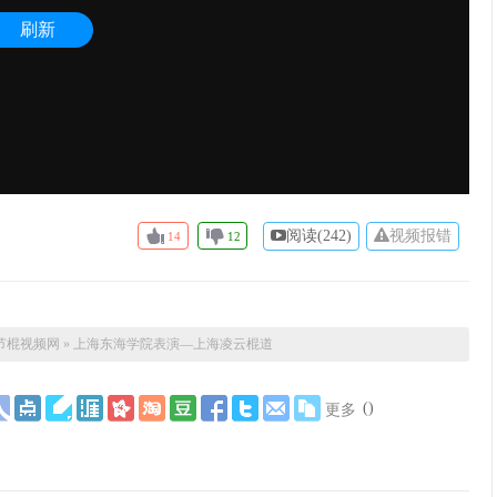
阅读(
242)
视频报错
14
12
节棍视频网
»
上海东海学院表演—上海凌云棍道
(
)
更多