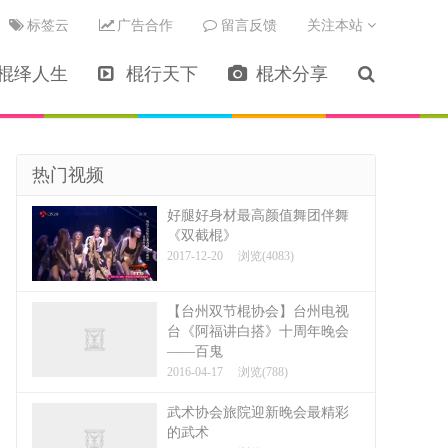
标签云
广告合作
留言反馈
关注本站
棍绎人生
棍行天下
棍术分享
热门视频
好腿好身材最高颜值舞团伴舞
《双截棍》
2017-12-20
浏览(4083)
【台州双节棍协会】台州电视
台《阿福讲白搭》十周年晚会
——百鬼
2016-04-17
浏览(788)
武术协会旅院迎新晚会最精彩
的武术